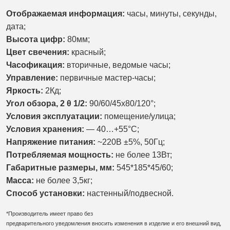
Отображаемая информация:
часы, минуты,
секунды,
дата;
Высота цифр:
80мм;
Цвет свечения:
красный;
Часофикация:
вторичные, ведомые часы;
Управление:
первичные мастер-часы;
Яркость:
2Кд;
Угол обзора, 2 θ 1/2:
90/
60/45х80/120
°;
Условия эксплуатации:
помещение/улица;
Условия хранения:
— 40…+55°С;
Напряжение питания:
~220В ±5%, 50Гц;
Потребляемая мощность:
не более 13Вт;
Габаритные размеры, мм:
545
*185*45/60;
Масса:
не более 3,5кг;
Способ установки:
настенный/
подвесной.
*Производитель имеет право без
предварительного уведомления вносить изменения в изделие и его внешний вид,