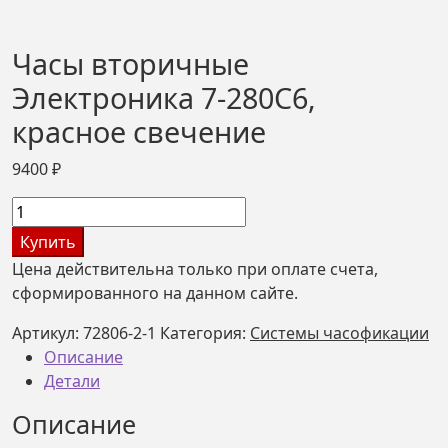
Часы вторичные
Электроника 7-280С6,
красное свечение
9400
₽
Количество
товара
Купить
Часы
Цена действительна только при оплате счета,
вторичные
сформированного на данном сайте.
Электроника
7-
Артикул:
72806-2-1
Категория:
Системы часофикации
280С6,
Описание
красное
Детали
свечение
Описание