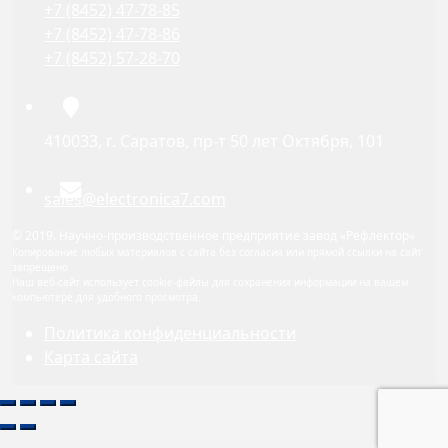
+7 (8452) 47-78-85
+7 (8452) 47-78-86
+7 (8452) 57-28-70
410033, г. Саратов, пр-т 50 лет Октября, 101
sales@electronica7.com
© 2019. Научно-производственное предприятие завод «Рефлектор»
Копирование любых материалов с сайта без согласия или прямой ссылки на сайт
запрещено.
Наш веб-сайт использует cookie-файлы для сохранения информации на вашем
компьютере для удобного просмотра.
Политика конфиденциальности
Карта сайта