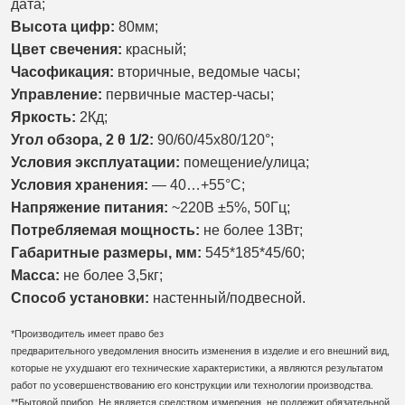
дата;
Высота цифр:
80мм;
Цвет свечения:
красный;
Часофикация:
вторичные, ведомые часы;
Управление:
первичные мастер-часы;
Яркость:
2Кд;
Угол обзора, 2 θ 1/2:
90/
60/45х80/120
°;
Условия эксплуатации:
помещение/улица;
Условия хранения:
— 40…+55°С;
Напряжение питания:
~220В ±5%, 50Гц;
Потребляемая мощность:
не более 13Вт;
Габаритные размеры, мм:
545
*185*45/60;
Масса:
не более 3,5кг;
Способ установки:
настенный/
подвесной.
*Производитель имеет право без
предварительного уведомления вносить изменения в изделие и его внешний вид,
которые не ухудшают его технические характеристики, а являются результатом
работ по усовершенствованию его конструкции или технологии производства.
**Бытовой прибор. Не является средством измерения, не подлежит обязательной