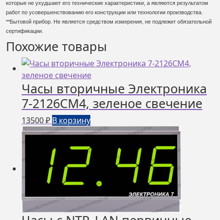
которые не ухудшают его технические характеристики, а являются результатом
работ по усовершенствованию его конструкции или технологии производства.
**Бытовой прибор. Не является средством измерения, не подлежит обязательной
сертификации.
Похожие товары
Часы вторичные Электроника
7-2126СМ4, зеленое свечение
13500
₽
В корзину