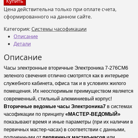
Купить
Часы
Цена действительна только при оплате счета,
вторичные
сформированного на данном сайте.
Электроника
7-
Категория:
Системы часофикации
276СМ6,
Описание
зеленое
Детали
свечение
Описание
Часы электронные вторичные Электроника 7-276СМ6
зеленого свечения отлично смотрятся как в интерьере
служебного кабинета, офиса так и в условиях жилого
помещения. Их неоспоримым преимуществом является
современный, стильный
алюминиевый
корпус!
Вторичные ведомые часы Электроника7
в системах
часофикации по принципу
«МАСТЕР-ВЕДОМЫЙ»
показывают время и иные параметры (при их наличии в
первичных мастер-часах) в соответствии с данными,
полученными от
первичных мастер-часов
или