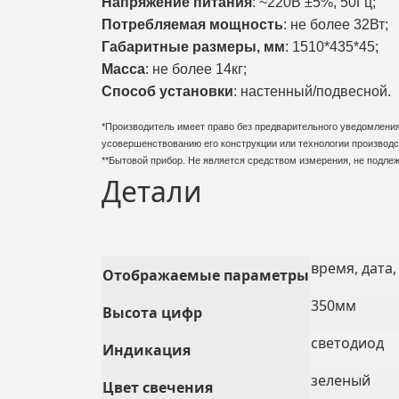
Напряжение питания
: ~220В ±5%, 50Гц;
Потребляемая мощность
: не более 32Вт;
Габаритные размеры, мм
: 1510*435*45;
Масса
: не более 14кг;
Способ установки
: настенный/подвесной.
*Производитель имеет право без предварительного уведомления 
усовершенствованию его конструкции или технологии производс
**Бытовой прибор. Не является средством измерения, не подле
Детали
время, дата
Отображаемые параметры
350мм
Высота цифр
светодиод
Индикация
зеленый
Цвет свечения