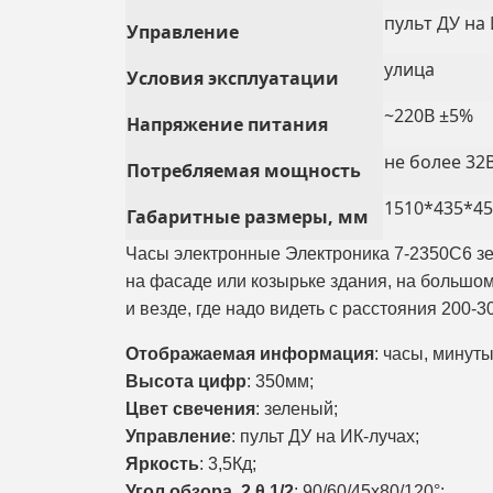
пульт ДУ на
Управление
улица
Условия эксплуатации
~220В ±5%
Напряжение питания
не более 32
Потребляемая мощность
1510*435*45
Габаритные размеры, мм
Часы электронные Электроника 7-2350С6 зе
на фасаде или козырьке здания, на большом
и везде, где надо видеть с расстояния 200-3
Отображаемая информация
: часы, минут
Высота цифр
: 350мм;
Цвет свечения
: зеленый;
Управление
: пульт ДУ на ИК-лучах;
Яркость
: 3,5Кд;
Угол обзора, 2 θ 1/2
: 90/60/45х80/120°;