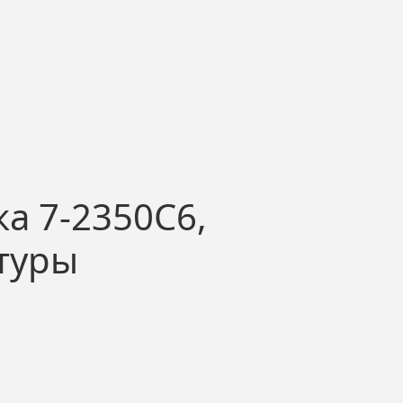
а 7-2350С6,
атуры