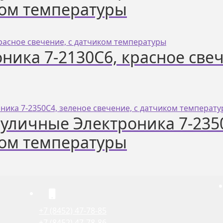
ком температуры
ника 7-2130С6, красное све
уличные Электроника 7-235
ком температуры
+7 (8452) 47-78-85
+7 (8452) 47-78-86