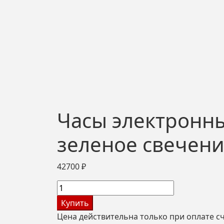
Часы электронны
зеленое свечени
42700
₽
Количество
товара
Купить
Часы
Цена действительна только при оплате с
электронные