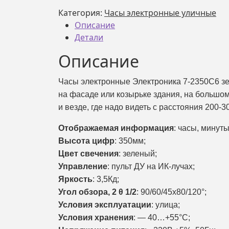
уличные
Категория:
Часы электронные уличные
Электроника
Описание
7-
Детали
2350С6,
Описание
зеленое
свечение,
Часы электронные Электроника 7-2350С6 зе
с
на фасаде или козырьке здания, на большом
датчиком
температуры
и везде, где надо видеть с расстояния 200-3
Отображаемая информация
: часы, минут
Высота цифр
: 350мм;
Цвет свечения
: зеленый;
Управление
: пульт ДУ на ИК-лучах;
Яркость
: 3,5Кд;
Угол обзора, 2 θ 1/2
: 90/60/45х80/120°;
Условия эксплуатации
: улица;
Условия хранения
: — 40…+55°С;