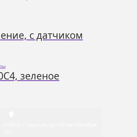
чение, с датчиком
0С4, зеленое
410033, г. Саратов, пр-т 50 лет Октября,
101