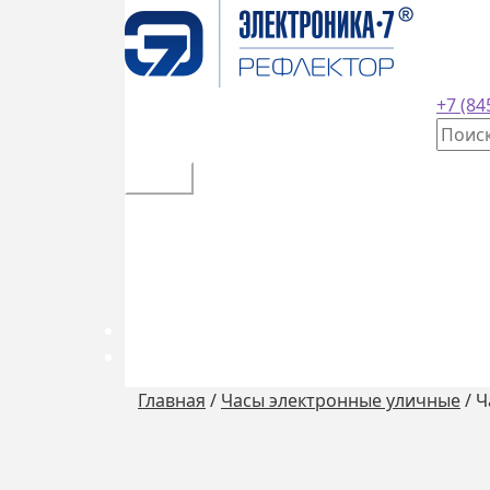
завод
+7 (84
Искат
Меню
Каталог товаров
Оплата и доставка
Контакты
Обратный звонок
0
₽
0 товаров
Главная
/
Часы электронные уличные
/
Ч