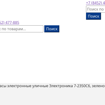
 основан в
1953
году
+7 (8452)
4
Искать:
Поиск
52)
477-885
ь:
Поиск
асы электронные уличные Электроника 7-2350С6, зелено