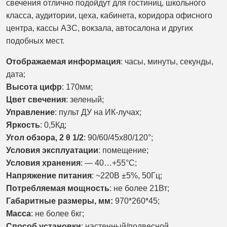
свечения отлично подойдут для гостиниц, школьного
класса, аудитории, цеха, кабинета, коридора офисного
центра, кассы АЗС, вокзала, автосалона и других
подобных мест.
Отображаемая информация
: часы, минуты, секунды,
дата;
Высота цифр
: 170мм;
Цвет свечения
: зеленый;
Управление
: пульт ДУ на ИК-лучах;
Яркость
: 0,5Кд;
Угол обзора, 2 θ 1/2
: 90/60/45х80/120°;
Условия эксплуатации
: помещение;
Условия хранения
: — 40…+55°С;
Напряжение питания
: ~220В ±5%, 50Гц;
Потребляемая мощность
: не более 21Вт;
Габаритные размеры, мм:
970*260*45;
Масса
: не более 6кг;
Способ установки
: настенный/подвесной.