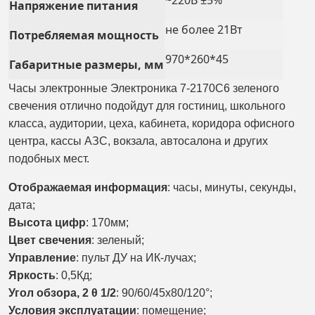
~220В ±5%
Напряжение питания
не более 21Вт
Потребляемая мощность
970*260*45
Габаритные размеры, мм
Часы электронные Электроника 7-2170С6 зеленого
свечения отлично подойдут для гостиниц, школьного
класса, аудитории, цеха, кабинета, коридора офисного
центра, кассы АЗС, вокзала, автосалона и других
подобных мест.
Отображаемая информация
: часы, минуты, секунды,
дата;
Высота цифр
: 170мм;
Цвет свечения
: зеленый;
Управление
: пульт ДУ на ИК-лучах;
Яркость
: 0,5Кд;
Угол обзора, 2 θ 1/2
: 90/60/45х80/120°;
Условия эксплуатации
: помещение;