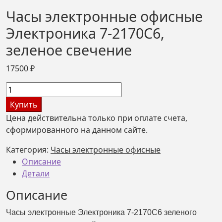
Часы электронные офисные
Электроника 7-2170С6,
зеленое свечение
17500
₽
Количество
товара
Купить
Часы
Цена действительна только при оплате счета,
электронные
сформированного на данном сайте.
офисные
Электроника
Категория:
Часы электронные офисные
7-
Описание
2170С6,
Детали
зеленое
Описание
свечение
Часы электронные Электроника 7-2170С6 зеленого