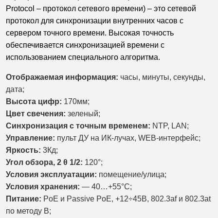
Protocol – протокол сетевого времени) – это сетевой
протокол для синхронизации внутренних часов с
сервером точного времени. Высокая точность
обеспечивается синхронизацией времени с
использованием специального алгоритма.
Отображаемая информация:
часы, минуты, секунды,
дата;
Высота цифр:
170мм;
Цвет свечения:
зеленый;
Синхронизация с точным временем:
NTP, LAN;
Управление:
пульт ДУ на ИК-лучах, WEB-интерфейс;
Яркость:
3Кд;
Угол обзора, 2 θ 1/2:
120°;
Условия эксплуатации:
помещение/улица;
Условия хранения:
— 40…+55°С;
Питание:
PoE и Passive PoE, +12÷45В, 802.3af и 802.3at
по методу B;