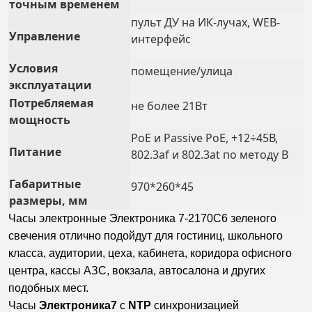
точным временем
пульт ДУ на ИК-лучах, WEB-
Управление
интерфейс
Условия
помещение/улица
эксплуатации
Потребляемая
не более 21Вт
мощность
PoE и Passive PoE, +12÷45В,
Питание
802.3af и 802.3at по методу B
Габаритные
970*260*45
размеры, мм
Часы электронные Электроника 7-2170С6 зеленого
свечения отлично подойдут для гостиниц, школьного
класса, аудитории, цеха, кабинета, коридора офисного
центра, кассы АЗС, вокзала, автосалона и других
подобных мест.
Часы
Электроника7
с
NTP
синхронизацией