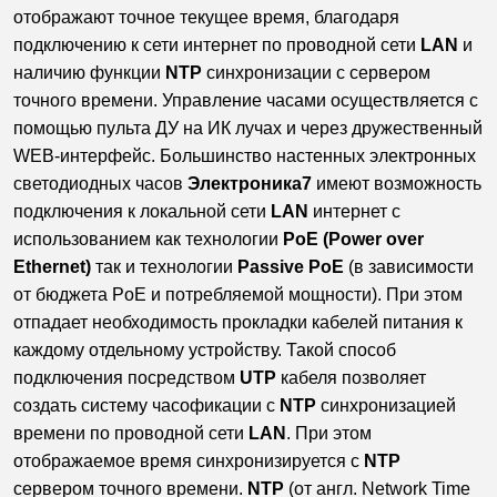
отображают точное текущее время, благодаря
подключению к сети интернет по проводной сети
LAN
и
наличию функции
NTP
синхронизации с сервером
точного времени. Управление часами осуществляется с
помощью пульта ДУ на ИК лучах и через дружественный
WEB-интерфейс. Большинство настенных электронных
светодиодных часов
Электроника7
имеют возможность
подключения к локальной сети
LAN
интернет c
использованием как технологии
PoE (Power over
Ethernet)
так и технологии
Passive PoE
(в зависимости
от бюджета PoE и потребляемой мощности). При этом
отпадает необходимость прокладки кабелей питания к
каждому отдельному устройству. Такой способ
подключения посредством
UTP
кабеля позволяет
создать систему часофикации с
NTP
синхронизацией
времени по проводной сети
LAN
. При этом
отображаемое время синхронизируется с
NTP
сервером точного времени.
NTP
(от англ. Network Time