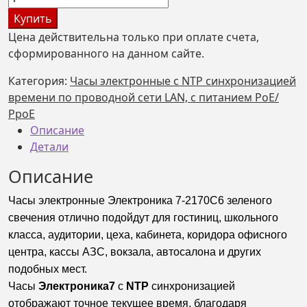
товара
Купить
Часы
Цена действительна только при оплате счета,
LAN,
сформированного на данном сайте.
NTP,
РОЕ/
Категория:
Часы электронные с NTP синхронизацией
РРОЕ
времени по проводной сети LAN, с питанием РоЕ/
Электроника
РроЕ
7-
Описание
2170С6,
Детали
зеленое
Описание
свечение
Часы электронные Электроника 7-2170С6 зеленого
свечения отлично подойдут для гостиниц, школьного
класса, аудитории, цеха, кабинета, коридора офисного
центра, кассы АЗС, вокзала, автосалона и других
подобных мест.
Часы
Электроника7
с
NTP
синхронизацией
отображают точное текущее время, благодаря