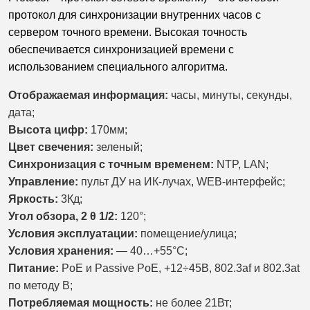
протокол для синхронизации внутренних часов с
сервером точного времени. Высокая точность
обеспечивается синхронизацией времени с
использованием специального алгоритма.
Отображаемая информация:
часы, минуты, секунды,
дата;
Высота цифр:
170мм;
Цвет свечения:
зеленый;
Синхронизация с точным временем:
NTP, LAN;
Управление:
пульт ДУ на ИК-лучах, WEB-интерфейс;
Яркость:
3Кд;
Угол обзора, 2 θ 1/2:
120°;
Условия эксплуатации:
помещение/улица;
Условия хранения:
— 40…+55°С;
Питание:
PoE и Passive PoE, +12÷45В, 802.3af и 802.3at
по методу B;
Потребляемая мощность:
не более 21Вт;