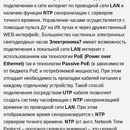
подключению к сети интернет по проводной сети
LAN
и
наличию функции
NTP
синхронизации с сервером
точного времени. Управление часами осуществляется с
помощью пульта ДУ на ИК лучах и через дружественный
WEB-интерфейс. Большинство настенных электронных
светодиодных часов
Электроника7
имеют возможность
подключения к локальной сети
LAN
интернет c
использованием как технологии
PoE (Power over
Ethernet)
так и технологии
Passive PoE
(в зависимости
от бюджета PoE и потребляемой мощности). При этом
отпадает необходимость прокладки кабелей питания к
каждому отдельному устройству. Такой способ
подключения посредством
UTP
кабеля позволяет
создать систему часофикации с
NTP
синхронизацией
времени по проводной сети
LAN
. При этом
отображаемое время синхронизируется с
NTP
сервером точного времени.
NTP
(от англ. Network Time
Protocol – протокол сетевого времени) – это сетевой