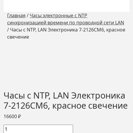
Главная
/
Часы электронные с NTP
синхронизацией времени по проводной сети LAN
/
Часы с NTP, LAN Электроника 7-2126СМ6, красное
свечение
Часы с NTP, LAN Электроника
7-2126СМ6, красное свечение
16600
₽
Количество