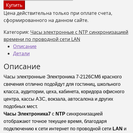
товара
Купить
Часы
Цена действительна только при оплате счета,
с
сформированного на данном сайте.
NTP,
LAN
Категория:
Часы электронные с NTP синхронизацией
Электроника
времени по проводной сети LAN
7-
Описание
2126СМ6,
Детали
красное
Описание
свечение
Часы электронные Электроника 7-2126СМ6 красного
свечения отлично подойдут для гостиниц, школьного
класса, аудитории, цеха, кабинета, коридора офисного
центра, кассы АЗС, вокзала, автосалона и других
подобных мест.
Часы Электроника7
с
NTP
синхронизацией
отображают точное текущее время, благодаря
подключению к сети интернет по проводной сети
LAN
и