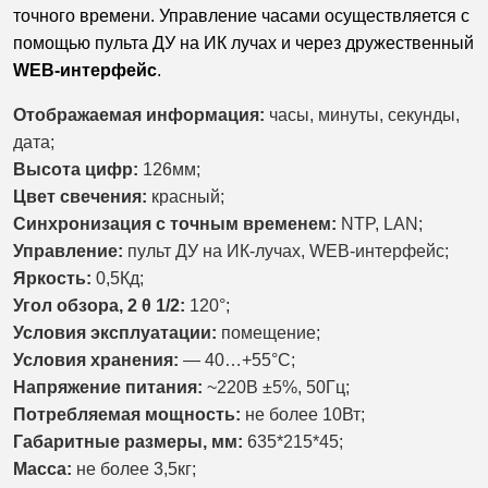
точного времени. Управление часами осуществляется с
помощью пульта ДУ на ИК лучах и через дружественный
WEB-интерфейс
.
Отображаемая информация:
часы, минуты,
секунды,
дата;
Высота цифр:
126мм;
Цвет свечения:
красный;
Синхронизация с точным временем:
NTP, LAN;
Управление:
пульт ДУ на ИК-лучах, WEB-интерфейс;
Яркость:
0,5Кд;
Угол обзора, 2 θ 1/2:
120°;
Условия эксплуатации:
помещение;
Условия хранения:
— 40…+55°С;
Напряжение питания:
~220В ±5%, 50Гц;
Потребляемая мощность:
не более 10Вт;
Габаритные размеры, мм:
635*215*45;
Масса:
не более 3,5кг;