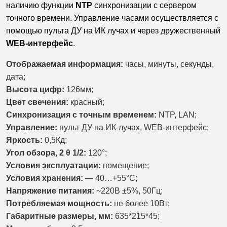
наличию функции
NTP
синхронизации с сервером
точного времени. Управление часами осуществляется с
помощью пульта ДУ на ИК лучах и через дружественный
WEB-интерфейс
.
Отображаемая информация:
часы, минуты,
секунды,
дата;
Высота цифр:
126мм;
Цвет свечения:
красный;
Синхронизация с точным временем:
NTP, LAN;
Управление:
пульт ДУ на ИК-лучах, WEB-интерфейс;
Яркость:
0,5Кд;
Угол обзора, 2 θ 1/2:
120°;
Условия эксплуатации:
помещение;
Условия хранения:
— 40…+55°С;
Напряжение питания:
~220В ±5%, 50Гц;
Потребляемая мощность:
не более 10Вт;
Габаритные размеры, мм:
635*215*45;