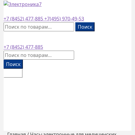
завод основан в
1953
году
+7 (8452)
477-885
+7(495)
970-49-53
Искать:
Поиск
+7 (8452)
477-885
Искать:
Поиск
Меню
Каталог товаров
Оплата и доставка
Контакты
Обратный звонок
0
₽
0 товаров
Главная
/
Часы электронные для медицинских