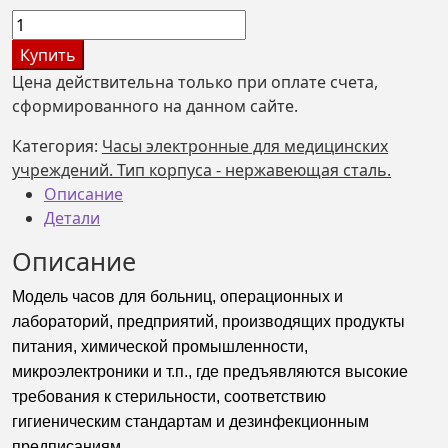
Количество
товара
Купить
Часы
Цена действительна только при оплате счета,
электронные
сформированного на данном сайте.
для
медицинских
Категория:
Часы электронные для медицинских
учреждений
учреждений. Тип корпуса - нержавеющая сталь.
Электроника
Описание
7-
Детали
2126СМ6,
Описание
красное
свечение,
Модель часов для больниц, операционных и
LAN,
лабораторий, предприятий, производящих продукты
NTP
питания, химической промышленности,
микроэлектроники и т.п., где предъявляются высокие
требования к стерильности, соответствию
гигиеническим стандартам и дезинфекционным
предписаниям.