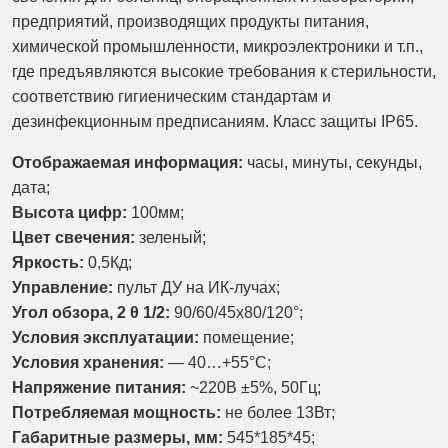
предприятий, производящих продукты питания,
химической промышленности, микроэлектроники и т.п.,
где предъявляются высокие требования к стерильности,
соответствию гигиеническим стандартам и
дезинфекционным предписаниям. Класс защиты IP65.
Отображаемая информация:
часы, минуты,
секунды,
дата;
Высота цифр:
100мм;
Цвет свечения:
зеленый;
Яркость:
0,5Кд;
Управление:
пульт ДУ на ИК-лучах;
Угол обзора, 2 θ 1/2:
90/
60/45х80/120
°;
Условия эксплуатации:
помещение;
Условия хранения:
— 40…+55°С;
Напряжение питания:
~220В ±5%, 50Гц;
Потребляемая мощность:
не более 13Вт;
Габаритные размеры, мм:
545
*185*45;