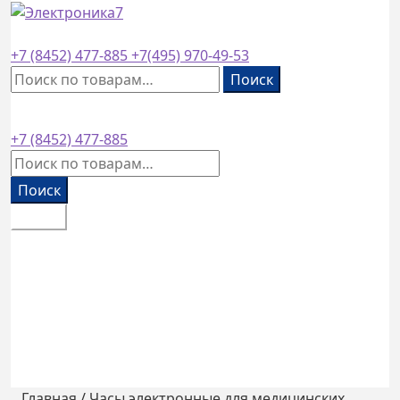
завод основан в
1953
году
+7 (8452)
477-885
+7(495)
970-49-53
Искать:
Поиск
+7 (8452)
477-885
Искать:
Поиск
Меню
Каталог товаров
Оплата и доставка
Контакты
Обратный звонок
0
₽
0 товаров
Главная
/
Часы электронные для медицинских