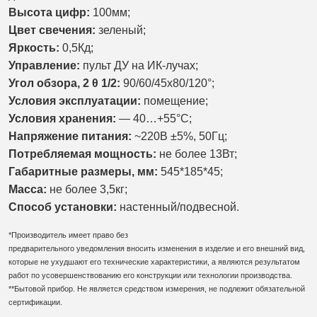
Высота цифр:
100мм;
Цвет свечения:
зеленый;
Яркость:
0,5Кд;
Управление:
пульт ДУ на ИК-лучах;
Угол обзора, 2 θ 1/2:
90/
60/45х80/120
°;
Условия эксплуатации:
помещение;
Условия хранения:
— 40…+55°С;
Напряжение питания:
~220В ±5%, 50Гц;
Потребляемая мощность:
не более 13Вт;
Габаритные размеры, мм:
545
*185*45;
Масса:
не более 3,5кг;
Способ установки:
настенный/
подвесной.
*Производитель имеет право без
предварительного уведомления вносить изменения в изделие и его внешний вид,
которые не ухудшают его технические характеристики, а являются результатом
работ по усовершенствованию его конструкции или технологии производства.
**Бытовой прибор. Не является средством измерения, не подлежит обязательной
сертификации.