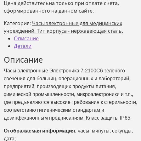
Цена действительна только при оплате счета,
электронные
сформированного на данном сайте.
для
медицинских
Категория:
Часы электронные для медицинских
учреждений
учреждений. Тип корпуса - нержавеющая сталь.
Электроника
Описание
7-
Детали
2100С6,
Описание
зеленое
свечение
Часы электронные Электроника 7-2100С6 зеленого
свечения для больниц, операционных и лабораторий,
предприятий, производящих продукты питания,
химической промышленности, микроэлектроники и т.п.,
где предъявляются высокие требования к стерильности,
соответствию гигиеническим стандартам и
дезинфекционным предписаниям. Класс защиты IP65.
Отображаемая информация:
часы, минуты,
секунды,
дата;